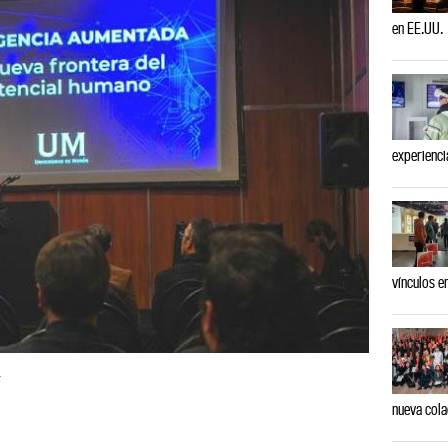
en EE.UU.
experienci
vínculos en
5
nueva cola