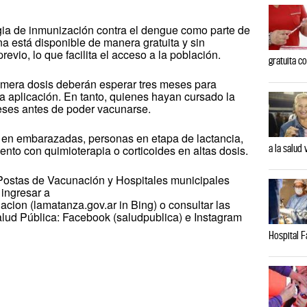
egia de inmunización contra el dengue como parte de
na está disponible de manera gratuita y sin
evio, lo que facilita el acceso a la población.
gratuita co
rimera dosis deberán esperar tres meses para
 aplicación. En tanto, quienes hayan cursado la
ses antes de poder vacunarse.
 en embarazadas, personas en etapa de lactancia,
a la salud 
to con quimioterapia o corticoides en altas dosis.
Postas de Vacunación y Hospitales municipales
ingresar a
cion (lamatanza.gov.ar in Bing) o consultar las
alud Pública: Facebook (saludpublica) e Instagram
Hospital F