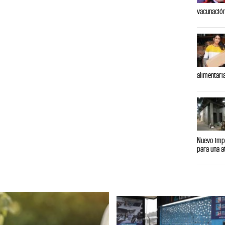
vacunación
alimentari
Nuevo impu
para una a