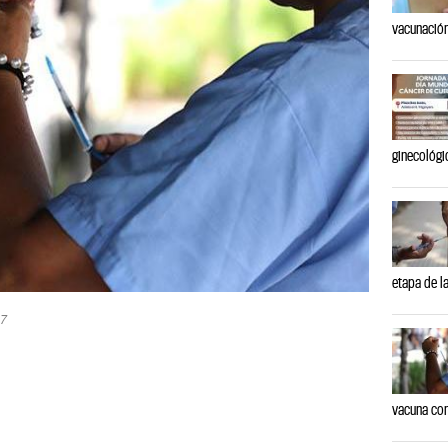
vacunación
ginecológi
etapa de l
27
vacuna con