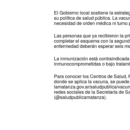
El Gobierno local sostiene la estrat
su política de salud pública. La vacu
necesidad de orden médica ni turno pr
Las personas que ya recibieron la p
completar el esquema con la segunda
enfermedad deberán esperar seis me
La inmunización está contraindicada
inmunocomprometidas o bajo tratamien
Para conocer los Centros de Salud, 
donde se aplica la vacuna, se puede 
lamatanza.gov.ar/saludpublica/vacuna
redes sociales de la Secretaría de S
(@saludpublicamatanza).