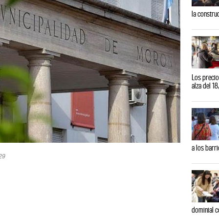
la constru
Los precio
alza del 1
a los barr
29
dominial c