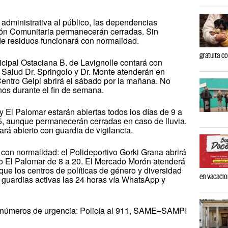
administrativa al público, las dependencias
ión Comunitaria permanecerán cerradas. Sin
de residuos funcionará con normalidad.
gratuita c
icipal Ostaciana B. de Lavignolle contará con
 Salud Dr. Springolo y Dr. Monte atenderán en
Centro Gelpi abrirá el sábado por la mañana. No
nos durante el fin de semana.
 El Palomar estarán abiertas todos los días de 9 a
15, aunque permanecerán cerradas en caso de lluvia.
rá abierto con guardia de vigilancia.
con normalidad: el Polideportivo Gorki Grana abrirá
vo El Palomar de 8 a 20. El Mercado Morón atenderá
que los centros de políticas de género y diversidad
en vacaci
guardias activas las 24 horas vía WhatsApp y
s números de urgencia: Policía al 911, SAME–SAMPI