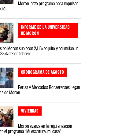
Morón lanzó programa para impulsar
cción
INFORME DE LA UNIVERSIDAD
DE MORÓN
s en Morón subieron 2,11% en julio y acumulan un
8,33% desde febrero
CRONOGRAMA DE AGOSTO
Ferias y Mercados Bonaerenses llegan
ios de Morón
VIVIENDAS
Morón avanza en la regularización
on el programa “Mi escritura, mi casa”