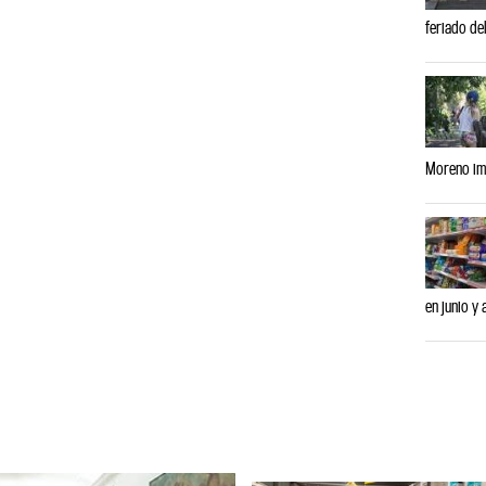
feriado del
Moreno imp
en junio y