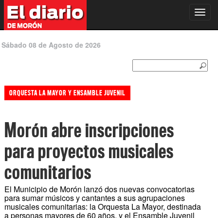
Toggl
navig
Sábado 08 de Agosto de 2026
ORQUESTA LA MAYOR Y ENSAMBLE JUVENIL
Morón abre inscripciones
para proyectos musicales
comunitarios
El Municipio de Morón lanzó dos nuevas convocatorias
para sumar músicos y cantantes a sus agrupaciones
musicales comunitarias: la Orquesta La Mayor, destinada
a personas mayores de 60 años, y el Ensamble Juvenil