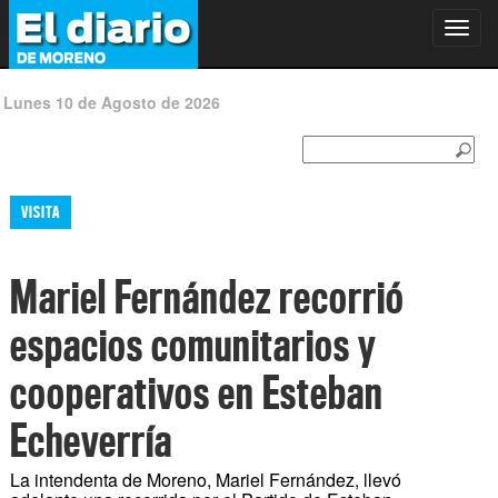
Toggl
navig
Lunes 10 de Agosto de 2026
VISITA
Mariel Fernández recorrió
espacios comunitarios y
cooperativos en Esteban
Echeverría
La intendenta de Moreno, Mariel Fernández, llevó