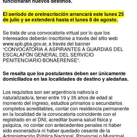
funcionarán nuevos destinos.
El período de preinscripción arrancará este lunes 25
de julio y se extenderá hasta el lunes 8 de agosto.
Se trata de una convocatoria virtual por lo que los
interesados deberán inscribirse a través del sitio web
www.spb.gba.gov.ar, a través del banner
“CONVOCATORIA A ASPIRANTES A GUARDIAS DEL
ESCALAFÓN GENERAL DEL SERVICIO
PENITENCIARIO BONAERENSE”.
Se resalta que los postulantes deben ser únicamente
domiciliados en las localidades de destino y aledañas.
Los requisitos son ser argentino/a nativo/a o
naturalizado/a, tener entre 19 y 35 años de edad al
momento del ingreso, estudios primarios o secundarios
completos acreditables, contar con residencia permanente
en la localidad de la convocatoria coincidente con el
registrado en el DNI, acreditar buena salud física y
psíquica, no contar con antecedentes penales ni haber
sido exonerado/a ni haber quedado cesante de la
Administración Pública Nacional, Provincial o Municipal.