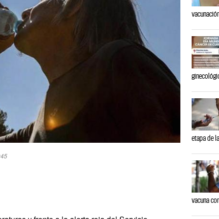
vacunación
ginecológi
etapa de l
:45
vacuna con