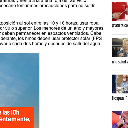
turas y frente a la alerta roja del Servicio
cesario tomar más precauciones para no sufrir
posición al sol entre las 10 y 16 horas, usar ropa
gratuita co
factor 30 o superior. Los menores de un año y mayores
o y deben permanecer en espacios ventilados. Cabe
elante, los niños deben usar protector solar (FPS
ovarlo cada dos horas y después de salir del agua.
a la salud 
Hospital F