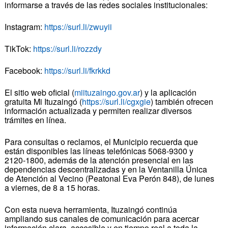
informarse a través de las redes sociales institucionales:
Instagram:
https://surl.li/zwuyii
TikTok:
https://surl.li/rozzdy
Facebook:
https://surl.li/fkrkkd
El sitio web oficial (
miituzaingo.gov.ar
) y la aplicación
gratuita Mi Ituzaingó (
https://surl.li/cgxgie
) también ofrecen
información actualizada y permiten realizar diversos
trámites en línea.
Para consultas o reclamos, el Municipio recuerda que
están disponibles las líneas telefónicas 5068-9300 y
2120-1800, además de la atención presencial en las
dependencias descentralizadas y en la Ventanilla Única
de Atención al Vecino (Peatonal Eva Perón 848), de lunes
a viernes, de 8 a 15 horas.
Con esta nueva herramienta, Ituzaingó continúa
ampliando sus canales de comunicación para acercar
información clara, accesible y en tiempo real a toda la