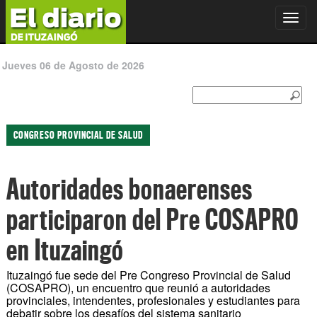
Toggl
navig
Jueves 06 de Agosto de 2026
CONGRESO PROVINCIAL DE SALUD
Autoridades bonaerenses
participaron del Pre COSAPRO
en Ituzaingó
Ituzaingó fue sede del Pre Congreso Provincial de Salud
(COSAPRO), un encuentro que reunió a autoridades
provinciales, intendentes, profesionales y estudiantes para
debatir sobre los desafíos del sistema sanitario