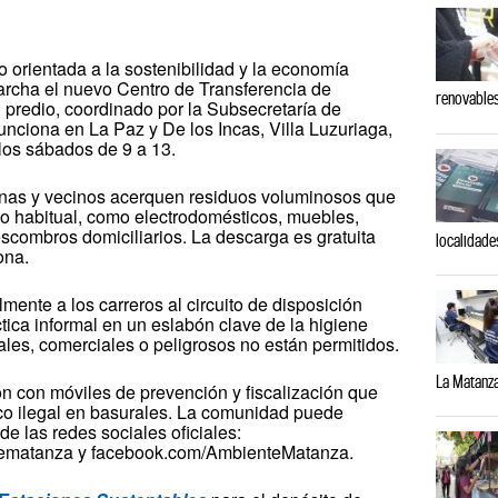
o orientada a la sostenibilidad y la economía
marcha el nuevo Centro de Transferencia de
renovables
predio, coordinado por la Subsecretaría de
unciona en La Paz y De los Incas, Villa Luzuriaga,
 los sábados de 9 a 13.
inas y vecinos acerquen residuos voluminosos que
cio habitual, como electrodomésticos, muebles,
scombros domiciliarios. La descarga es gratuita
localidade
ona.
lmente a los carreros al circuito de disposición
ica informal en un eslabón clave de la higiene
ales, comerciales o peligrosos no están permitidos.
La Matanz
n con móviles de prevención y fiscalización que
uelco ilegal en basurales. La comunidad puede
de las redes sociales oficiales:
matanza y facebook.com/AmbienteMatanza.