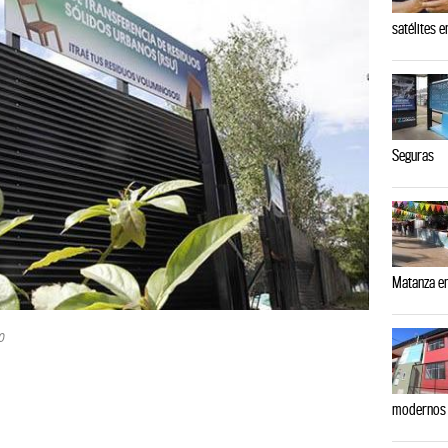
satélites 
Seguras
Matanza e
0
modernos 