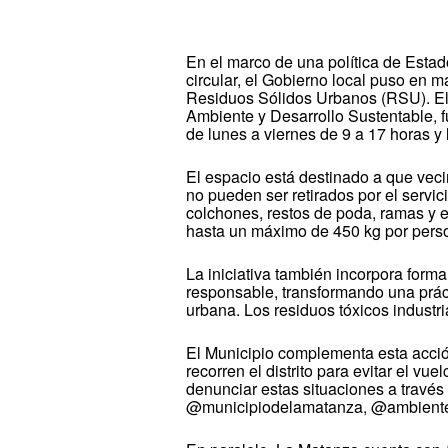
En el marco de una política de Estad
circular, el Gobierno local puso en 
Residuos Sólidos Urbanos (RSU). El 
Ambiente y Desarrollo Sustentable, f
de lunes a viernes de 9 a 17 horas y
El espacio está destinado a que vec
no pueden ser retirados por el servi
colchones, restos de poda, ramas y e
hasta un máximo de 450 kg por pers
La iniciativa también incorpora forma
responsable, transformando una práct
urbana. Los residuos tóxicos industri
El Municipio complementa esta acció
recorren el distrito para evitar el v
denunciar estas situaciones a través 
@municipiodelamatanza, @ambiente