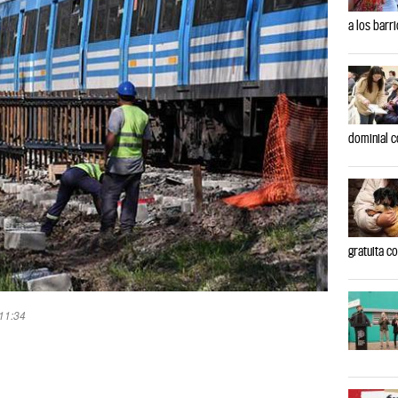
a los barr
dominial c
gratuita c
 11:34